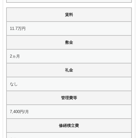
賃料
11.7万円
敷金
2ヵ月
礼金
なし
管理費等
7,400円/月
修繕積立費