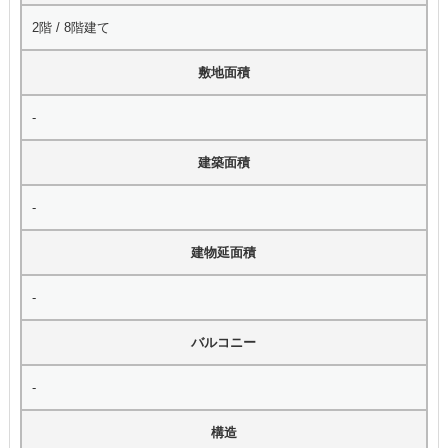
2階 / 8階建て
敷地面積
-
建築面積
-
建物延面積
-
バルコニー
-
構造