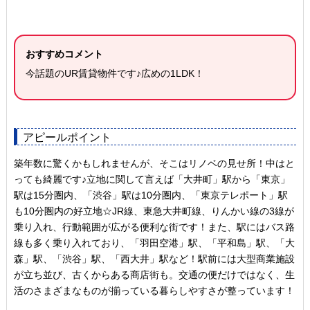
おすすめコメント
今話題のUR賃貸物件です♪広めの1LDK！
アピールポイント
築年数に驚くかもしれませんが、そこはリノベの見せ所！中はと
っても綺麗です♪立地に関して言えば「大井町」駅から「東京」
駅は15分圏内、「渋谷」駅は10分圏内、「東京テレポート」駅
も10分圏内の好立地☆JR線、東急大井町線、りんかい線の3線が
乗り入れ、行動範囲が広がる便利な街です！また、駅にはバス路
線も多く乗り入れており、「羽田空港」駅、「平和島」駅、「大
森」駅、「渋谷」駅、「西大井」駅など！駅前には大型商業施設
が立ち並び、古くからある商店街も。交通の便だけではなく、生
活のさまざまなものが揃っている暮らしやすさが整っています！