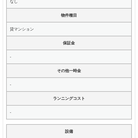
なし
物件種目
貸マンション
保証金
-
その他一時金
-
ランニングコスト
-
設備