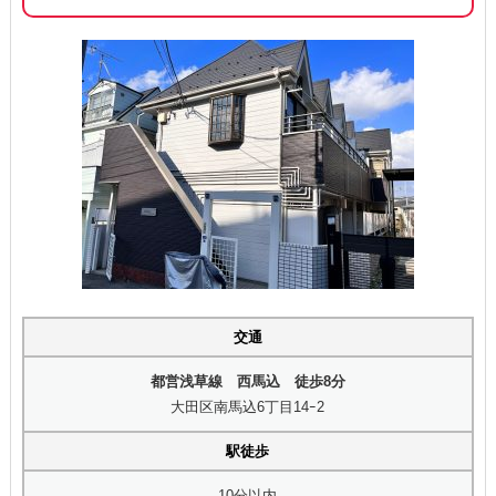
交通
都営浅草線 西馬込 徒歩8分
大田区南馬込6丁目14ｰ2
駅徒歩
10分以内