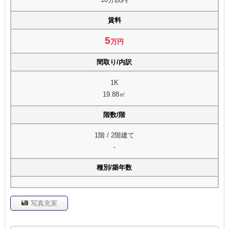
賃料
5
万円
間取り/内訳
1K
19.88㎡
階数/階
1階 / 2階建て
-
種別/築年数
写真充実