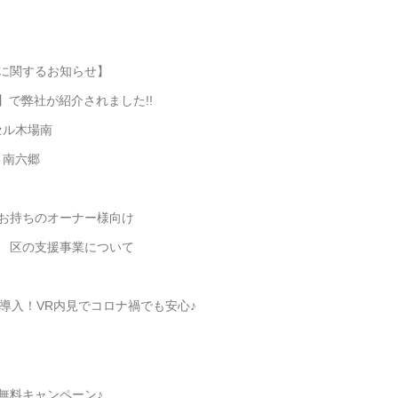
に関するお知らせ】
例】で弊社が紹介されました!!
セル木場南
ィ南六郷
お持ちのオーナー様向け
け 区の支援事業について
を導入！VR内見でコロナ禍でも安心♪
無料キャンペーン♪