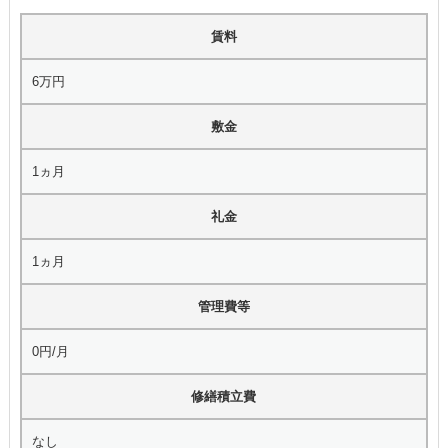
賃料
6万円
敷金
1ヵ月
礼金
1ヵ月
管理費等
0円/月
修繕積立費
なし